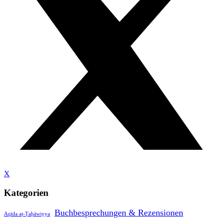
X
Kategorien
Buchbesprechungen & Rezensionen
Aqīda aṭ-Ṭaḥāwiyya