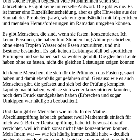
Und solche Fragen begleiten viele Muslim:innen schon seit
Jahrzehnten. Es gibt keine universelle Antwort. Die gibt es nie. Es
ist immer eine Einzelfallentscheidung, aber es gibt Hinweise aus der
Sunnah des Propheten (saw), wie wir grundsätzlich mit körperlichen
und mentalen Herausforderungen im Ramadan umgehen können.
Es gibt Menschen, die sind, wenn sie fasten, konzentrierter. Ich
kenne Personen, die haben fünf Stunden lang Abitur geschrieben,
ohne einen Tropfen Wasser oder Essen anzurühren, und mit
Bestnote bestanden. Es gab keinen Leistungsabfall bei sportlichen
Prüfungen und sie haben sich so wohler gefühlt. Die gleichen Leute
haben ohne zu fasten, nicht die gleichen Leistungen zeigen können.
Ich kenne Menschen, die sich für die Prüfungen das Fasten gespart
haben und damit ebenfalls gut gefahren sind. Genauso wie es auch
Menschen gibt, die gefastet und sich bei der Prüfung komplett
kaputtgemacht haben, weil sie sich weder konzentrieren konnten,
noch dem Druck standgehalten haben (Erbrechen und sogar
Umkippen war häufig zu beobachten).
Und dann gibt es Menschen wie mich. In der Mathe-
Abschlussprüfung habe ich gefastet (weil Mathematik einfach für
mich war). Bei der Deutschprüfung, habe ich bewusst darauf
verzichtet, weil ich mich sonst nicht hätte konzentrieren können.
Mein Imam war — wie ich häufig immer erzählt habe – deutlich
weiter als seine Kollegen und hat mich dazu ermuntert, vernünftig