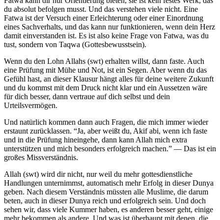
Fatwa kann dir nur Orientierung bieten, sie ist kein festes Werk, das
du absolut befolgen musst. Und das verstehen viele nicht. Eine
Fatwa ist der Versuch einer Erleichterung oder einer Einordnung
eines Sachverhalts, und das kann nur funktionieren, wenn dein Herz
damit einverstanden ist. Es ist also keine Frage von Fatwa, was du
tust, sondern von Taqwa (Gottesbewusstsein).
Wenn du den Lohn Allahs (swt) erhalten willst, dann faste. Auch
eine Prüfung mit Mühe und Not, ist ein Segen. Aber wenn du das
Gefühl hast, an dieser Klausur hängt alles für deine weitere Zukunft
und du kommst mit dem Druck nicht klar und ein Aussetzen wäre
für dich besser, dann vertraue auf dich selbst und dein
Urteilsvermögen.
Und natürlich kommen dann auch Fragen, die mich immer wieder
erstaunt zurücklassen. “Ja, aber weißt du, Akif abi, wenn ich faste
und in die Prüfung hineingehe, dann kann Allah mich extra
unterstützen und mich besonders erfolgreich machen.” — Das ist ein
großes Missverständnis.
Allah (swt) wird dir nicht, nur weil du mehr gottesdienstliche
Handlungen unternimmst, automatisch mehr Erfolg in dieser Dunya
geben. Nach diesem Verständnis müssten alle Muslime, die darum
beten, auch in dieser Dunya reich und erfolgreich sein. Und doch
sehen wir, dass viele Kummer haben, es anderen besser geht, einige
mehr bekommen als andere. Und was ist überhaupt mit denen, die