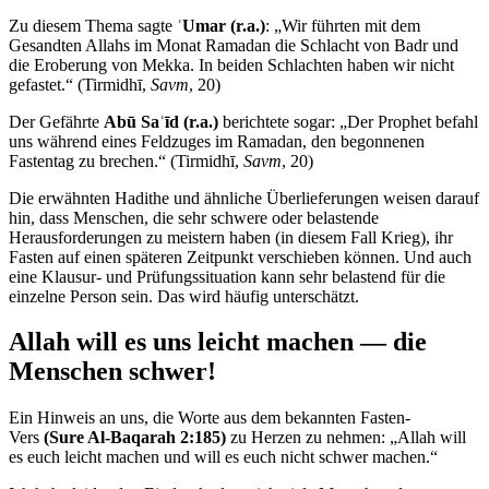
Zu diesem Thema sagte
ʿUmar (r.a.)
: „Wir führten mit dem
Gesandten Allahs im Monat Ramadan die Schlacht von Badr und
die Eroberung von Mekka. In beiden Schlachten haben wir nicht
gefastet.“ (Tirmidhī,
Savm
, 20)
Der Gefährte
Abū Saʿīd (r.a.)
berichtete sogar: „Der Prophet befahl
uns während eines Feldzuges im Ramadan, den begonnenen
Fastentag zu brechen.“ (Tirmidhī,
Savm
, 20)
Die erwähnten Hadithe und ähnliche Überlieferungen weisen darauf
hin, dass Menschen, die sehr schwere oder belastende
Herausforderungen zu meistern haben (in diesem Fall Krieg), ihr
Fasten auf einen späteren Zeitpunkt verschieben können. Und auch
eine Klausur- und Prüfungssituation kann sehr belastend für die
einzelne Person sein. Das wird häufig unterschätzt.
Allah will es uns leicht machen — die
Menschen schwer!
Ein Hinweis an uns, die Worte aus dem bekannten Fasten-
Vers
(Sure Al-Baqarah 2:185)
zu Herzen zu nehmen: „Allah will
es euch leicht machen und will es euch nicht schwer machen.“