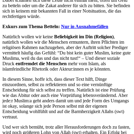
Dabei schämen sich diese Leute nicht einmal mehr, offen um Geld
zu betteln oder um die Zakat anderer für sich zu bitten. Sie befinden
sich in keinem mir bekannten Fall in einer Notsituation, die das
rechtfertigen würde.
Exkurs zum Thema Betteln:
Nur in Ausnahmefällen
Natürlich wollen wir keine
Beliebigkeit im Din (Religion)
,
natürlich wollen wir die Menschen ermuntern, ihren Pflichten im
religiösen Rahmen nachzugehen, aber der Auftritt solcher Prediger
vermittelt häufig das Gefühl: “Du bist kein guter Muslim, keine gute
Muslima, weil du das und das nicht tust!“ – Und dieser soziale
Druck
entfremdet die Menschen
mehr vom Islam, als
islamfeindliche Rhetorik oder Akteur:innen es je könnten.
In diesem Sinne, hoffe ich, dass dieser Text hilft, Dinge
einzuordnen, selbst zu reflektieren und so eine vernünftige
Entscheidung für sich selbst zu treffen. Natürlich ist eine Prüfung
wie das Abitur oder auch eine Vorprüfung lebensverändernd. Aber
jede:r Muslim:a geht anders damit um und jede Form des Umgangs
ist okay, solange sich jede Person selbst mit der eigenen
Entscheidung wohlfühlt und auf die Barmherzigkeit Allahs (swt)
vertraut.
Und wer sich bemüht, trotz aller Herausforderungen doch zu fasten,
wird noch größeren Lohn von Allah (swt) erhalten. Ein Erfolg bei