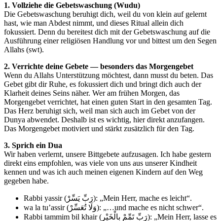
1. Vollziehe die Gebetswaschung (Wudu)
Die Gebetswaschung beruhigt dich, weil du von klein auf gelernt
hast, wie man Abdest nimmt, und dieses Ritual allein dich
fokussiert. Denn du bereitest dich mit der Gebetswaschung auf die
Ausführung einer religiösen Handlung vor und bittest um den Segen
Allahs (swt).
2. Verrichte deine Gebete — besonders das Morgengebet
Wenn du Allahs Unterstützung möchtest, dann musst du beten. Das
Gebet gibt dir Ruhe, es fokussiert dich und bringt dich auch der
Klarheit deines Seins näher. Wer am frühen Morgen, das
Morgengebet verrichtet, hat einen guten Start in den gesamten Tag.
Das Herz beruhigt sich, weil man sich auch im Gebet von der
Dunya abwendet. Deshalb ist es wichtig, hier direkt anzufangen.
Das Morgengebet motiviert und stärkt zusätzlich für den Tag.
3. Sprich ein Dua
Wir haben verlernt, unsere Bittgebete aufzusagen. Ich habe gestern
direkt eins empfohlen, was viele von uns aus unserer Kindheit
kennen und was ich auch meinen eigenen Kindern auf den Weg
gegeben habe.
Rabbi yassir (رَبِّ يَسِّرْ): „Mein Herr, mache es leicht“.
wa la tu’assir (وَلَا تُعَسِّرْ): „…und mache es nicht schwer“.
Rabbi tammim bil khair (رَبِّ تَمِّمْ بِالْخَيْرِ): „Mein Herr, lasse es