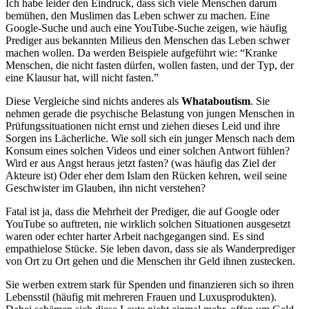
Ich habe leider den Eindruck, dass sich viele Menschen darum
bemühen, den Muslimen das Leben schwer zu machen. Eine
Google-Suche und auch eine YouTube-Suche zeigen, wie häufig
Prediger aus bekannten Milieus den Menschen das Leben schwer
machen wollen. Da werden Beispiele aufgeführt wie: “Kranke
Menschen, die nicht fasten dürfen, wollen fasten, und der Typ, der
eine Klausur hat, will nicht fasten.”
Diese Vergleiche sind nichts anderes als
Whataboutism
. Sie
nehmen gerade die psychische Belastung von jungen Menschen in
Prüfungssituationen nicht ernst und ziehen dieses Leid und ihre
Sorgen ins Lächerliche. Wie soll sich ein junger Mensch nach dem
Konsum eines solchen Videos und einer solchen Antwort fühlen?
Wird er aus Angst heraus jetzt fasten? (was häufig das Ziel der
Akteure ist) Oder eher dem Islam den Rücken kehren, weil seine
Geschwister im Glauben, ihn nicht verstehen?
Fatal ist ja, dass die Mehrheit der Prediger, die auf Google oder
YouTube so auftreten, nie wirklich solchen Situationen ausgesetzt
waren oder echter harter Arbeit nachgegangen sind. Es sind
empathielose Stücke. Sie leben davon, dass sie als Wanderprediger
von Ort zu Ort gehen und die Menschen ihr Geld ihnen zustecken.
Sie werben extrem stark für Spenden und finanzieren sich so ihren
Lebensstil (häufig mit mehreren Frauen und Luxusprodukten).