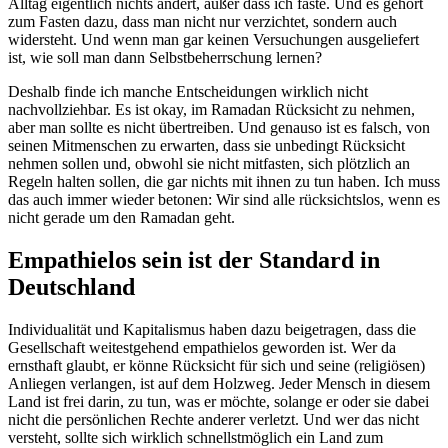
Alltag eigentlich nichts ändert, außer dass ich faste. Und es gehört
zum Fasten dazu, dass man nicht nur verzichtet, sondern auch
widersteht. Und wenn man gar keinen Versuchungen ausgeliefert
ist, wie soll man dann Selbstbeherrschung lernen?
Deshalb finde ich manche Entscheidungen wirklich nicht
nachvollziehbar. Es ist okay, im Ramadan Rücksicht zu nehmen,
aber man sollte es nicht übertreiben. Und genauso ist es falsch, von
seinen Mitmenschen zu erwarten, dass sie unbedingt Rücksicht
nehmen sollen und, obwohl sie nicht mitfasten, sich plötzlich an
Regeln halten sollen, die gar nichts mit ihnen zu tun haben. Ich muss
das auch immer wieder betonen: Wir sind alle rücksichtslos, wenn es
nicht gerade um den Ramadan geht.
Empathielos sein ist der Standard in
Deutschland
Individualität und Kapitalismus haben dazu beigetragen, dass die
Gesellschaft weitestgehend empathielos geworden ist. Wer da
ernsthaft glaubt, er könne Rücksicht für sich und seine (religiösen)
Anliegen verlangen, ist auf dem Holzweg. Jeder Mensch in diesem
Land ist frei darin, zu tun, was er möchte, solange er oder sie dabei
nicht die persönlichen Rechte anderer verletzt. Und wer das nicht
versteht, sollte sich wirklich schnellstmöglich ein Land zum