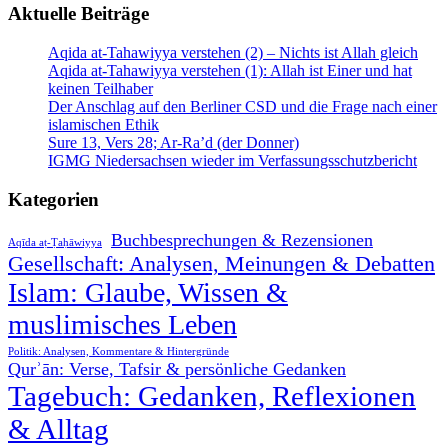
Aktuelle Beiträge
Aqida at-Tahawiyya verstehen (2) – Nichts ist Allah gleich
Aqida at-Tahawiyya verstehen (1): Allah ist Einer und hat
keinen Teilhaber
Der Anschlag auf den Berliner CSD und die Frage nach einer
islamischen Ethik
Sure 13, Vers 28; Ar-Ra’d (der Donner)
IGMG Niedersachsen wieder im Verfassungsschutzbericht
Kategorien
Buchbesprechungen & Rezensionen
Aqīda aṭ-Ṭaḥāwiyya
Gesellschaft: Analysen, Meinungen & Debatten
Islam: Glaube, Wissen &
muslimisches Leben
Politik: Analysen, Kommentare & Hintergründe
Qurʾān: Verse, Tafsir & persönliche Gedanken
Tagebuch: Gedanken, Reflexionen
& Alltag