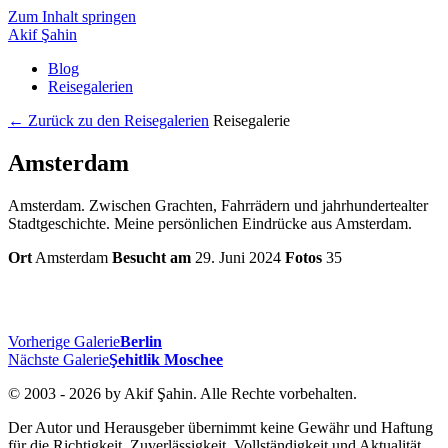
Zum Inhalt springen
Akif Şahin
Blog
Reisegalerien
← Zurück zu den Reisegalerien
Reisegalerie
Amsterdam
Amsterdam. Zwischen Grachten, Fahrrädern und jahrhundertealter
Stadtgeschichte. Meine persönlichen Eindrücke aus Amsterdam.
Ort
Amsterdam
Besucht am
29. Juni 2024
Fotos
35
Beitragsnavigation
Vorherige Galerie
Berlin
Nächste Galerie
Şehitlik Moschee
© 2003 - 2026 by Akif Şahin. Alle Rechte vorbehalten.
Der Autor und Herausgeber übernimmt keine Gewähr und Haftung
für die Richtigkeit, Zuverlässigkeit, Vollständigkeit und Aktualität